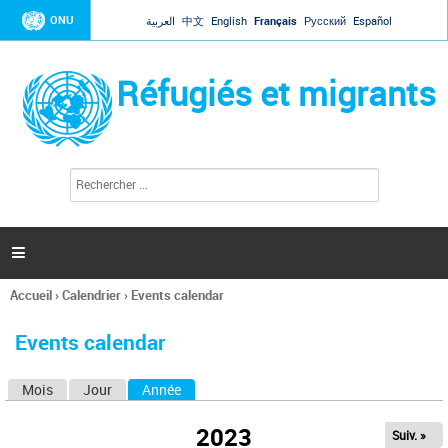
Jump to navigation
ONU
العربية
中文
English
Français
Русский
Español
Réfugiés et migrants
R
F
e
o
c
r
h
e
m
r

u
c
l
h
Accueil
›
Calendrier
›
Events calendar
a
e
Vous
r
i
êtes
r
Events calendar
ici
e
d
Mois
Jour
Année
(onglet actif)
O
e
r
n
e
2023
Suiv. »
g