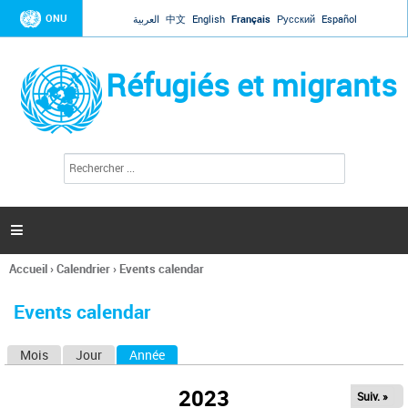
Jump to navigation
ONU
العربية
中文
English
Français
Русский
Español
Réfugiés et migrants
R
F
e
o
c
r
h
e
m
r

u
c
l
h
Accueil
›
Calendrier
›
Events calendar
a
e
Vous
r
i
êtes
r
Events calendar
ici
e
d
Mois
Jour
Année
(onglet actif)
O
e
r
n
e
2023
Suiv. »
g