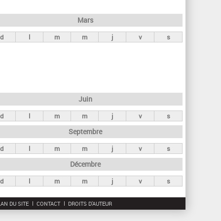
h
e
Mars
r
d
l
m
m
j
v
s
c
h
e
Juin
d
l
m
m
j
v
s
Septembre
d
l
m
m
j
v
s
Décembre
d
l
m
m
j
v
s
AN DU SITE
CONTACT
DROITS D'AUTEUR