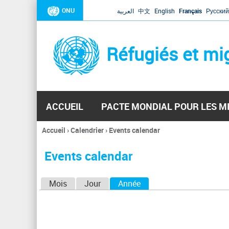
ONU
العربية
中文
English
Français
Русский
Réfugiés et mi
ACCUEIL
PACTE MONDIAL POUR LES M
Accueil
›
Calendrier
›
Events calendar
Vous
êtes
Events calendar
ici
O
Mois
Jour
Année
(onglet actif)
n
g
l