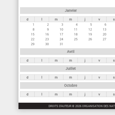
e
Janvier
t
d
l
m
m
j
v
s
s
1
2
3
4
5
6
p
8
9
10
11
12
13
r
15
16
17
18
19
20
22
23
24
25
26
27
i
29
30
31
n
Avril
c
d
l
m
m
j
v
s
i
Juillet
p
a
d
l
m
m
j
v
s
u
Octobre
x
d
l
m
m
j
v
s
DROITS D'AUTEUR © 2026 ORGANISATION DES NAT