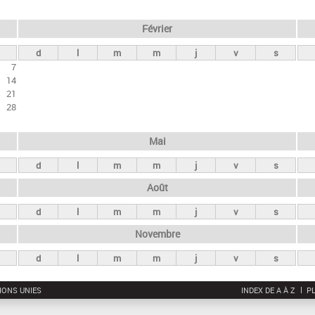
Février
d
l
m
m
j
v
s
7
14
21
28
Mai
d
l
m
m
j
v
s
Août
d
l
m
m
j
v
s
Novembre
d
l
m
m
j
v
s
IONS UNIES
INDEX DE A À Z
PL