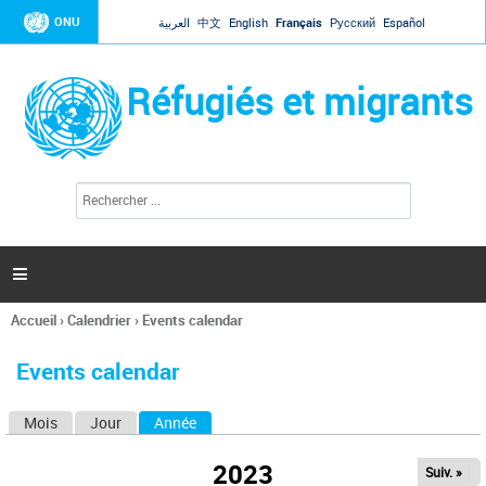
Jump to navigation
ONU
العربية
中文
English
Français
Русский
Español
Réfugiés et migrants
R
F
e
o
c
r
h
e
m
r

u
c
l
h
Accueil
›
Calendrier
›
Events calendar
a
e
Vous
r
i
êtes
r
Events calendar
ici
e
d
Mois
Jour
Année
(onglet actif)
O
e
r
n
e
2023
Suiv. »
g