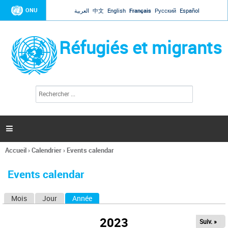
Jump to navigation
ONU
العربية
中文
English
Français
Русский
Español
Réfugiés et migrants
R
F
e
o
c
r
h
e
m
r

u
c
l
h
Accueil
›
Calendrier
›
Events calendar
a
e
Vous
r
i
êtes
r
Events calendar
ici
e
d
Mois
Jour
Année
(onglet actif)
O
e
r
n
e
2023
Suiv. »
g