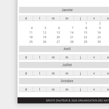
e
Janvier
t
d
l
m
m
j
v
s
s
1
2
p
4
5
6
7
8
9
r
11
12
13
14
15
16
18
19
20
21
22
23
i
25
26
27
28
29
30
n
Avril
c
d
l
m
m
j
v
s
i
Juillet
p
a
d
l
m
m
j
v
s
u
Octobre
x
d
l
m
m
j
v
s
DROITS D'AUTEUR © 2026 ORGANISATION DES NAT