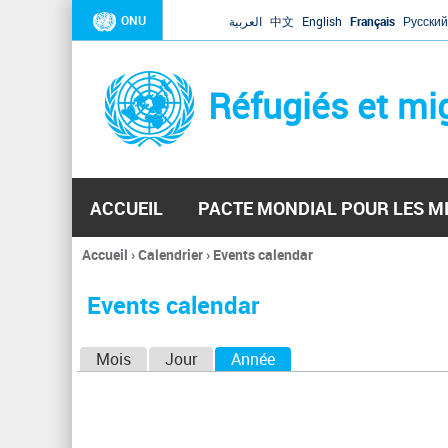
ONU
العربية
中文
English
Français
Русский
Réfugiés et mi
ACCUEIL
PACTE MONDIAL POUR LES M
Accueil
›
Calendrier
›
Events calendar
Vous
êtes
Events calendar
ici
O
Mois
Jour
Année
(onglet actif)
n
g
l