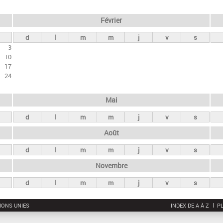
Février
d
l
m
m
j
v
s
3
10
17
24
Mai
d
l
m
m
j
v
s
Août
d
l
m
m
j
v
s
Novembre
d
l
m
m
j
v
s
IONS UNIES
INDEX DE A À Z
PL