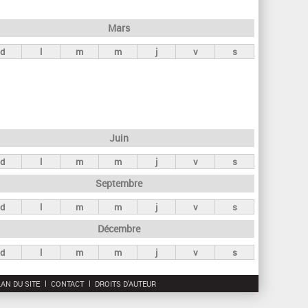
h
e
Mars
r
d
l
m
m
j
v
s
c
h
e
Juin
d
l
m
m
j
v
s
Septembre
d
l
m
m
j
v
s
Décembre
d
l
m
m
j
v
s
AN DU SITE
CONTACT
DROITS D'AUTEUR