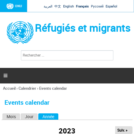
Jump to navigation
ONU
العربية
中文
English
Français
Русский
Español
Réfugiés et migrants
R
F
e
o
c
r
h
e
m
r

u
c
l
h
Accueil
›
Calendrier
›
Events calendar
a
e
Vous
r
i
êtes
r
Events calendar
ici
e
d
Mois
Jour
Année
(onglet actif)
O
e
r
n
e
2023
Suiv. »
g