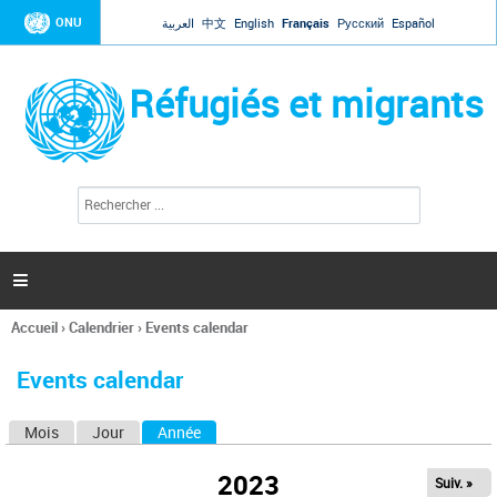
Jump to navigation
ONU
العربية
中文
English
Français
Русский
Español
Réfugiés et migrants
R
F
e
o
c
r
h
e
m
r

u
c
l
h
Accueil
›
Calendrier
›
Events calendar
a
e
Vous
r
i
êtes
r
Events calendar
ici
e
d
Mois
Jour
Année
(onglet actif)
O
e
r
n
e
2023
Suiv. »
g