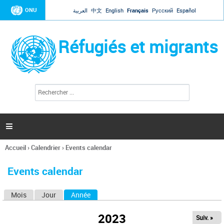
Jump to navigation
ONU
العربية
中文
English
Français
Русский
Español
Réfugiés et migrants
R
F
e
o
c
r
h
e
m
r

u
c
l
h
Accueil
›
Calendrier
›
Events calendar
a
e
Vous
r
i
êtes
r
Events calendar
ici
e
d
Mois
Jour
Année
(onglet actif)
O
e
r
n
e
2023
Suiv. »
g