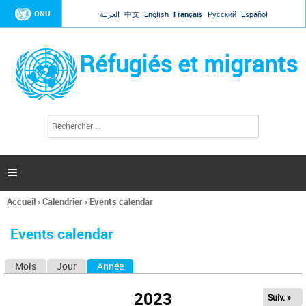
Jump to navigation
ONU
العربية
中文
English
Français
Русский
Español
Réfugiés et migrants
R
F
e
o
c
r
h
e
m
r

u
c
l
h
Accueil
›
Calendrier
›
Events calendar
a
e
Vous
r
i
êtes
r
Events calendar
ici
e
d
Mois
Jour
Année
(onglet actif)
O
e
r
n
e
2023
Suiv. »
g