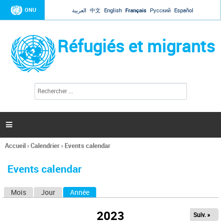
Jump to navigation
ONU
العربية
中文
English
Français
Русский
Español
Réfugiés et migrants
R
F
e
o
c
r
h
e
m
r

u
c
l
h
Accueil
›
Calendrier
›
Events calendar
a
e
Vous
r
i
êtes
r
Events calendar
ici
e
d
Mois
Jour
Année
(onglet actif)
O
e
r
n
e
2023
Suiv. »
g