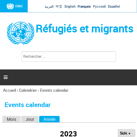
Jump to navigation
ONU
العربية
中文
English
Français
Русский
Español
Réfugiés et migrants
R
F
e
o
c
r
h
e
m
r

u
c
l
h
Accueil
›
Calendrier
›
Events calendar
a
e
Vous
r
i
êtes
r
Events calendar
ici
e
d
Mois
Jour
Année
(onglet actif)
O
e
r
n
e
2023
Suiv. »
g