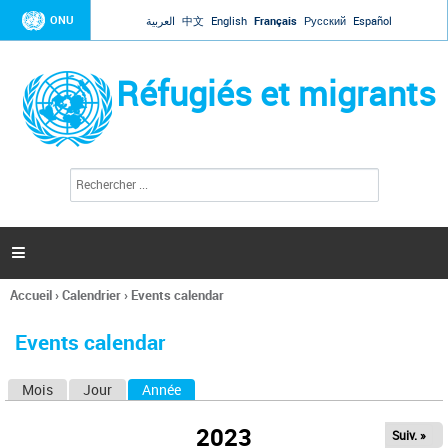
Jump to navigation
ONU
العربية
中文
English
Français
Русский
Español
Réfugiés et migrants
R
F
e
o
c
r
h
e
m
r

u
c
l
h
Accueil
›
Calendrier
›
Events calendar
a
e
Vous
r
i
êtes
r
Events calendar
ici
e
d
Mois
Jour
Année
(onglet actif)
O
e
r
n
e
2023
Suiv. »
g