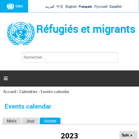
Jump to navigation
ONU
العربية
中文
English
Français
Русский
Español
Réfugiés et migrants
R
F
e
o
c
r
h
e
m
r

u
c
l
h
Accueil
›
Calendrier
›
Events calendar
a
e
Vous
r
i
êtes
r
Events calendar
ici
e
d
Mois
Jour
Année
(onglet actif)
O
e
r
n
e
2023
Suiv. »
g