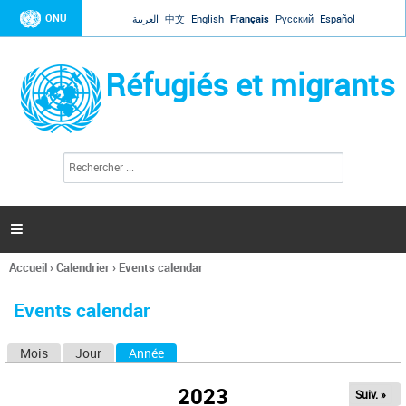
Jump to navigation
ONU
العربية
中文
English
Français
Русский
Español
Réfugiés et migrants
R
F
e
o
c
r
h
e
m
r

u
c
l
h
Accueil
›
Calendrier
›
Events calendar
a
e
Vous
r
i
êtes
r
Events calendar
ici
e
d
Mois
Jour
Année
(onglet actif)
O
e
r
n
e
2023
Suiv. »
g