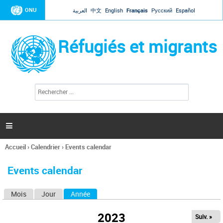
Jump to navigation
ONU
العربية
中文
English
Français
Русский
Español
Réfugiés et migrants
R
F
e
o
c
r
h
e
m
r

u
c
l
h
Accueil
›
Calendrier
›
Events calendar
a
e
Vous
r
i
êtes
r
Events calendar
ici
e
d
Mois
Jour
Année
(onglet actif)
O
e
r
n
e
2023
Suiv. »
g