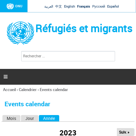
Jump to navigation
ONU
العربية
中文
English
Français
Русский
Español
Réfugiés et migrants
R
F
e
o
c
r
h
e
m
r

u
c
l
h
Accueil
›
Calendrier
›
Events calendar
a
e
Vous
r
i
êtes
r
Events calendar
ici
e
d
Mois
Jour
Année
(onglet actif)
O
e
r
n
e
2023
Suiv. »
g