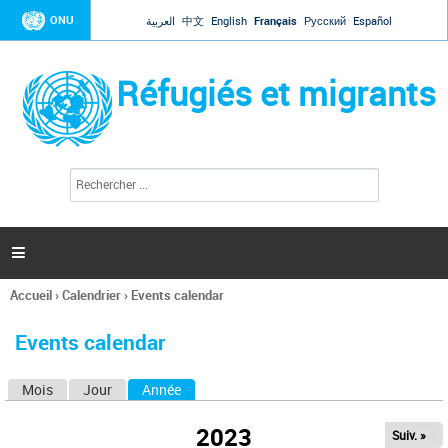
Jump to navigation
ONU
العربية
中文
English
Français
Русский
Español
Réfugiés et migrants
R
F
e
o
c
r
h
e
m
r

u
c
l
h
Accueil
›
Calendrier
›
Events calendar
a
e
Vous
r
i
êtes
r
Events calendar
ici
e
d
Mois
Jour
Année
(onglet actif)
O
e
r
n
e
2023
Suiv. »
g