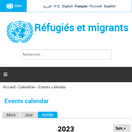
Jump to navigation
ONU
العربية
中文
English
Français
Русский
Español
Réfugiés et migrants
R
F
e
o
c
r
h
e
m
r

u
c
l
h
Accueil
›
Calendrier
›
Events calendar
a
e
Vous
r
i
êtes
r
Events calendar
ici
e
d
Mois
Jour
Année
(onglet actif)
O
e
r
n
e
2023
Suiv. »
g