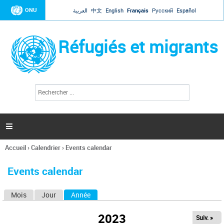
Jump to navigation
ONU
العربية
中文
English
Français
Русский
Español
Réfugiés et migrants
R
F
e
o
c
r
h
e
m
r

u
c
l
h
Accueil
›
Calendrier
›
Events calendar
a
e
Vous
r
i
êtes
r
Events calendar
ici
e
d
Mois
Jour
Année
(onglet actif)
O
e
r
n
e
2023
Suiv. »
g