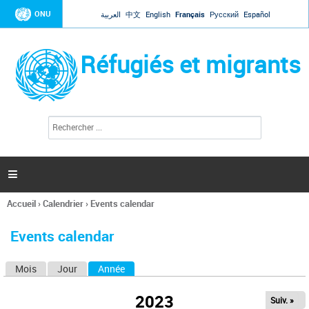
Jump to navigation
ONU
العربية
中文
English
Français
Русский
Español
Réfugiés et migrants
R
F
e
o
c
r
h
e
m
r

u
c
l
h
Accueil
›
Calendrier
›
Events calendar
a
e
Vous
r
i
êtes
r
Events calendar
ici
e
d
Mois
Jour
Année
(onglet actif)
O
e
r
n
e
2023
Suiv. »
g