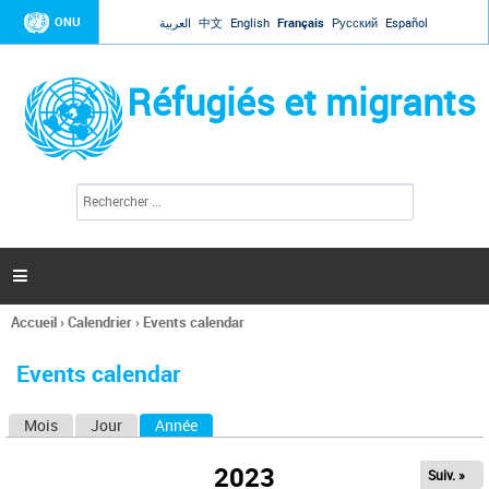
Jump to navigation
ONU
العربية
中文
English
Français
Русский
Español
Réfugiés et migrants
R
F
e
o
c
r
h
e
m
r

u
c
l
h
Accueil
›
Calendrier
›
Events calendar
a
e
Vous
r
i
êtes
r
Events calendar
ici
e
d
Mois
Jour
Année
(onglet actif)
O
e
r
n
e
2023
Suiv. »
g