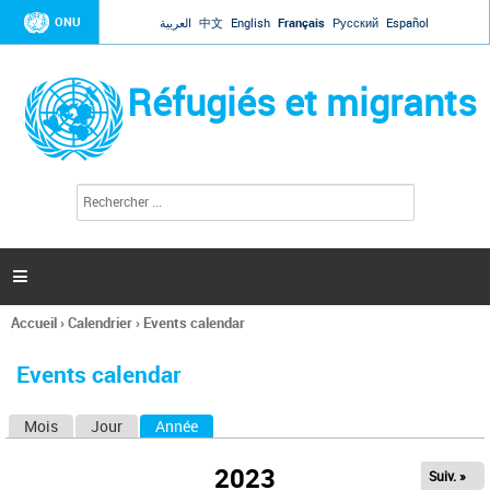
Jump to navigation
ONU
العربية
中文
English
Français
Русский
Español
Réfugiés et migrants
R
F
e
o
c
r
h
e
m
r

u
c
l
h
Accueil
›
Calendrier
›
Events calendar
a
e
Vous
r
i
êtes
r
Events calendar
ici
e
d
Mois
Jour
Année
(onglet actif)
O
e
r
n
e
2023
Suiv. »
g