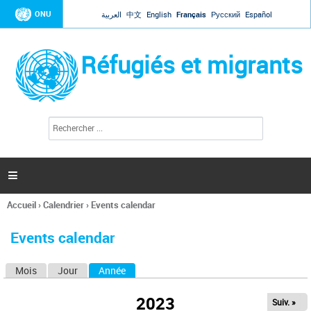
Jump to navigation
ONU
العربية
中文
English
Français
Русский
Español
Réfugiés et migrants
R
F
e
o
c
r
h
e
m
r

u
c
l
h
Accueil
›
Calendrier
›
Events calendar
a
e
Vous
r
i
êtes
r
Events calendar
ici
e
d
Mois
Jour
Année
(onglet actif)
O
e
r
n
e
2023
Suiv. »
g