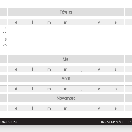
Février
d
l
m
m
j
v
s
4
11
18
25
Mai
d
l
m
m
j
v
s
Août
d
l
m
m
j
v
s
Novembre
d
l
m
m
j
v
s
IONS UNIES
INDEX DE A À Z
PL