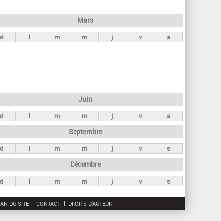
h
e
Mars
r
d
l
m
m
j
v
s
c
h
e
Juin
d
l
m
m
j
v
s
Septembre
d
l
m
m
j
v
s
Décembre
d
l
m
m
j
v
s
AN DU SITE
CONTACT
DROITS D'AUTEUR