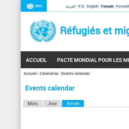
ONU
العربية
中文
English
Français
Русский
Réfugiés et mi
ACCUEIL
PACTE MONDIAL POUR LES M
Accueil
›
Calendrier
›
Events calendar
Vous
êtes
Events calendar
ici
O
Mois
Jour
Année
(onglet actif)
n
g
l