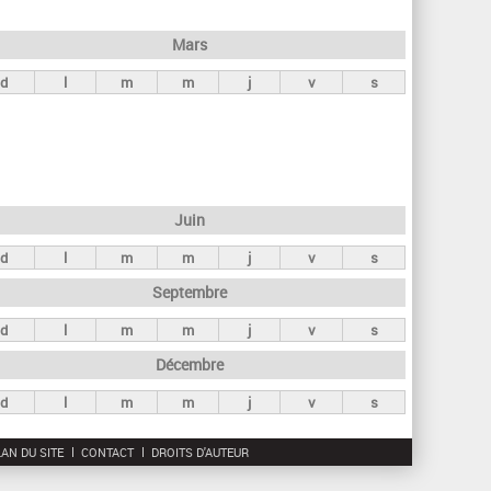
h
e
Mars
r
d
l
m
m
j
v
s
c
h
e
Juin
d
l
m
m
j
v
s
Septembre
d
l
m
m
j
v
s
Décembre
d
l
m
m
j
v
s
AN DU SITE
CONTACT
DROITS D'AUTEUR