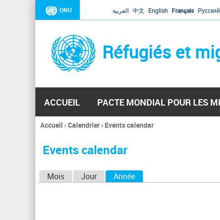
ONU
العربية
中文
English
Français
Русский
Réfugiés et mi
ACCUEIL
PACTE MONDIAL POUR LES M
Accueil
›
Calendrier
›
Events calendar
Vous
êtes
Events calendar
ici
O
Mois
Jour
Année
(onglet actif)
n
g
l