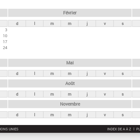
Février
d
l
m
m
j
v
s
3
10
17
24
Mai
d
l
m
m
j
v
s
Août
d
l
m
m
j
v
s
Novembre
d
l
m
m
j
v
s
IONS UNIES
INDEX DE A À Z
PL