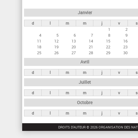
e
Janvier
t
d
l
m
m
j
v
s
s
1
2
p
4
5
6
7
8
9
r
11
12
13
14
15
16
18
19
20
21
22
23
i
25
26
27
28
29
30
n
Avril
c
d
l
m
m
j
v
s
i
Juillet
p
a
d
l
m
m
j
v
s
u
Octobre
x
d
l
m
m
j
v
s
DROITS D'AUTEUR © 2026 ORGANISATION DES NAT