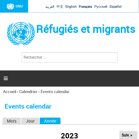
Jump to navigation
ONU
العربية
中文
English
Français
Русский
Español
Réfugiés et migrants
R
F
e
o
c
r
h
e
m
r

u
c
l
h
Accueil
›
Calendrier
›
Events calendar
a
e
Vous
r
i
êtes
r
Events calendar
ici
e
d
Mois
Jour
Année
(onglet actif)
O
e
r
n
e
2023
Suiv. »
g