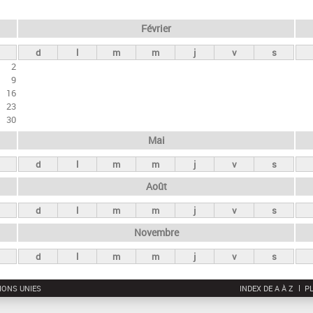
Février
d
l
m
m
j
v
s
2
9
16
23
30
Mai
d
l
m
m
j
v
s
Août
d
l
m
m
j
v
s
Novembre
d
l
m
m
j
v
s
IONS UNIES
INDEX DE A À Z
PL