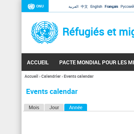
ONU
العربية
中文
English
Français
Русский
Réfugiés et mi
ACCUEIL
PACTE MONDIAL POUR LES M
Accueil
›
Calendrier
›
Events calendar
Vous
êtes
Events calendar
ici
O
Mois
Jour
Année
(onglet actif)
n
g
l