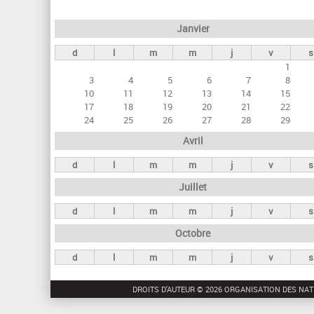
e
Janvier
t
d
l
m
m
j
v
s
s
1
p
3
4
5
6
7
8
r
10
11
12
13
14
15
17
18
19
20
21
22
i
24
25
26
27
28
29
n
Avril
c
d
l
m
m
j
v
s
i
Juillet
p
a
d
l
m
m
j
v
s
u
Octobre
x
d
l
m
m
j
v
s
DROITS D'AUTEUR © 2026 ORGANISATION DES NAT