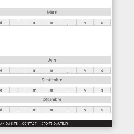
h
e
Mars
r
d
l
m
m
j
v
s
c
h
e
Juin
d
l
m
m
j
v
s
Septembre
d
l
m
m
j
v
s
Décembre
d
l
m
m
j
v
s
AN DU SITE
CONTACT
DROITS D'AUTEUR