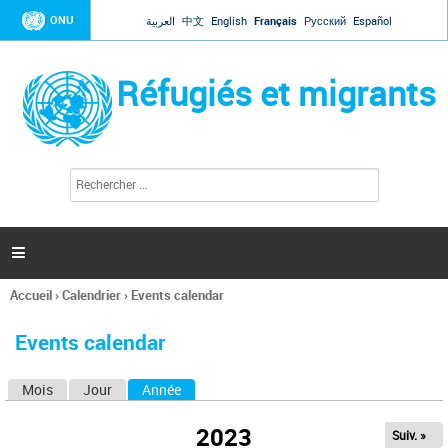
Jump to navigation
ONU
العربية
中文
English
Français
Русский
Español
Réfugiés et migrants
R
F
e
o
c
r
h
e
m
r

u
c
l
h
Accueil
›
Calendrier
›
Events calendar
a
e
Vous
r
i
êtes
r
Events calendar
ici
e
d
Mois
Jour
Année
(onglet actif)
O
e
r
n
e
2023
Suiv. »
g