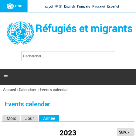
Jump to navigation
ONU
العربية
中文
English
Français
Русский
Español
Réfugiés et migrants
R
F
e
o
c
r
h
e
m
r

u
c
l
h
Accueil
›
Calendrier
›
Events calendar
a
e
Vous
r
i
êtes
r
Events calendar
ici
e
d
Mois
Jour
Année
(onglet actif)
O
e
r
n
e
2023
Suiv. »
g