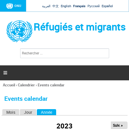
Jump to navigation
ONU
العربية
中文
English
Français
Русский
Español
Réfugiés et migrants
R
F
e
o
c
r
h
e
m
r

u
c
l
h
Accueil
›
Calendrier
›
Events calendar
a
e
Vous
r
i
êtes
r
Events calendar
ici
e
d
Mois
Jour
Année
(onglet actif)
O
e
r
n
e
2023
Suiv. »
g