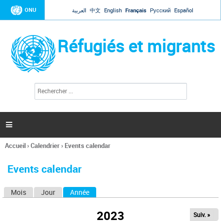
Jump to navigation
ONU
العربية
中文
English
Français
Русский
Español
Réfugiés et migrants
R
F
e
o
c
r
h
e
m
r

u
c
l
h
Accueil
›
Calendrier
›
Events calendar
a
e
Vous
r
i
êtes
r
Events calendar
ici
e
d
Mois
Jour
Année
(onglet actif)
O
e
r
n
e
2023
Suiv. »
g