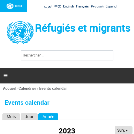
Jump to navigation
ONU
العربية
中文
English
Français
Русский
Español
Réfugiés et migrants
R
F
e
o
c
r
h
e
m
r

u
c
l
h
Accueil
›
Calendrier
›
Events calendar
a
e
Vous
r
i
êtes
r
Events calendar
ici
e
d
Mois
Jour
Année
(onglet actif)
O
e
r
n
e
2023
Suiv. »
g