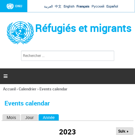
Jump to navigation
ONU
العربية
中文
English
Français
Русский
Español
Réfugiés et migrants
R
F
e
o
c
r
h
e
m
r

u
c
l
h
Accueil
›
Calendrier
›
Events calendar
a
e
Vous
r
i
êtes
r
Events calendar
ici
e
d
Mois
Jour
Année
(onglet actif)
O
e
r
n
e
2023
Suiv. »
g