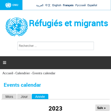
Jump to navigation
ONU
العربية
中文
English
Français
Русский
Español
Réfugiés et migrants
R
F
e
o
c
r
h
e
m
r

u
c
l
h
Accueil
›
Calendrier
›
Events calendar
a
e
Vous
r
i
êtes
r
Events calendar
ici
e
d
Mois
Jour
Année
(onglet actif)
O
e
r
n
e
2023
Suiv. »
g