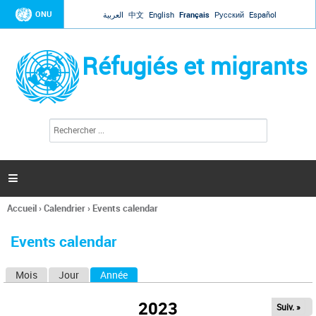
Jump to navigation
ONU
العربية
中文
English
Français
Русский
Español
Réfugiés et migrants
R
F
e
o
c
r
h
e
m
r

u
c
l
h
Accueil
›
Calendrier
›
Events calendar
a
e
Vous
r
i
êtes
r
Events calendar
ici
e
d
Mois
Jour
Année
(onglet actif)
O
e
r
n
e
2023
Suiv. »
g