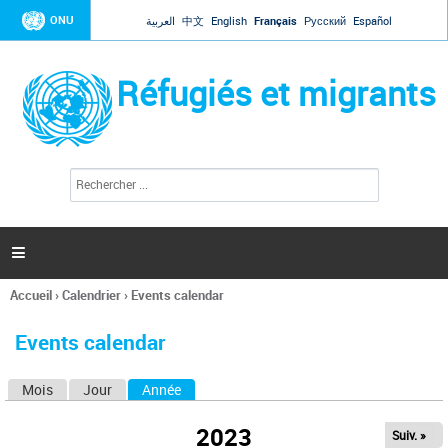
Jump to navigation
ONU
العربية
中文
English
Français
Русский
Español
Réfugiés et migrants
R
F
e
o
c
r
h
e
m
r

u
c
l
h
Accueil
›
Calendrier
›
Events calendar
a
e
Vous
r
i
êtes
r
Events calendar
ici
e
d
Mois
Jour
Année
(onglet actif)
O
e
r
n
e
2023
Suiv. »
g