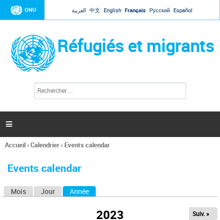
Jump to navigation
ONU
العربية
中文
English
Français
Русский
Español
Réfugiés et migrants
R
F
e
o
c
r
h
e
m
r

u
c
l
h
Accueil
›
Calendrier
›
Events calendar
a
e
Vous
r
i
êtes
r
Events calendar
ici
e
d
Mois
Jour
Année
(onglet actif)
O
e
r
n
e
2023
Suiv. »
g