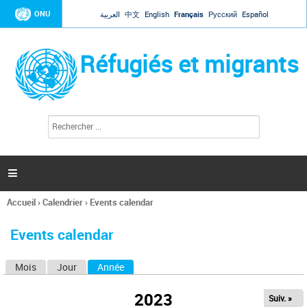
Jump to navigation
ONU
العربية
中文
English
Français
Русский
Español
Réfugiés et migrants
R
F
e
o
c
r
h
e
m
r

u
c
l
h
Accueil
›
Calendrier
›
Events calendar
a
e
Vous
r
i
êtes
r
Events calendar
ici
e
d
Mois
Jour
Année
(onglet actif)
O
e
r
n
e
2023
Suiv. »
g