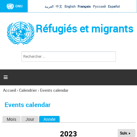
Jump to navigation
ONU
العربية
中文
English
Français
Русский
Español
Réfugiés et migrants
R
F
e
o
c
r
h
e
m
r

u
c
l
h
Accueil
›
Calendrier
›
Events calendar
a
e
Vous
r
i
êtes
r
Events calendar
ici
e
d
Mois
Jour
Année
(onglet actif)
O
e
r
n
e
2023
Suiv. »
g