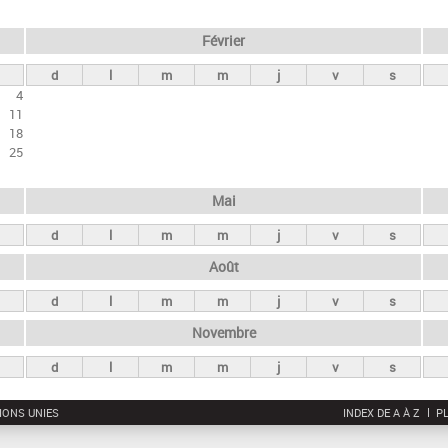
Février
d
l
m
m
j
v
s
4
11
18
25
Mai
d
l
m
m
j
v
s
Août
d
l
m
m
j
v
s
Novembre
d
l
m
m
j
v
s
IONS UNIES
INDEX DE A À Z
PL