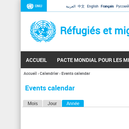
ONU
العربية
中文
English
Français
Русский
Réfugiés et mi
ACCUEIL
PACTE MONDIAL POUR LES M
Accueil
›
Calendrier
›
Events calendar
Vous
êtes
Events calendar
ici
O
Mois
Jour
Année
(onglet actif)
n
g
l