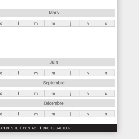
h
e
Mars
r
d
l
m
m
j
v
s
c
h
e
Juin
d
l
m
m
j
v
s
Septembre
d
l
m
m
j
v
s
Décembre
d
l
m
m
j
v
s
AN DU SITE
CONTACT
DROITS D'AUTEUR