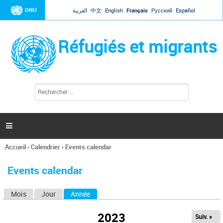
Jump to navigation
ONU
العربية
中文
English
Français
Русский
Español
Réfugiés et migrants
R
F
e
o
c
r
h
e
m
r

u
c
l
h
Accueil
›
Calendrier
›
Events calendar
a
e
Vous
r
i
êtes
r
Events calendar
ici
e
d
Mois
Jour
Année
(onglet actif)
O
e
r
n
e
2023
Suiv. »
g