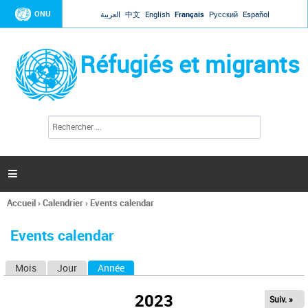
Jump to navigation
ONU
العربية
中文
English
Français
Русский
Español
Réfugiés et migrants
R
F
e
o
c
r
h
e
m
r

u
c
l
h
Accueil
›
Calendrier
›
Events calendar
a
e
Vous
r
i
êtes
r
Events calendar
ici
e
d
Mois
Jour
Année
(onglet actif)
O
e
r
n
e
2023
Suiv. »
g