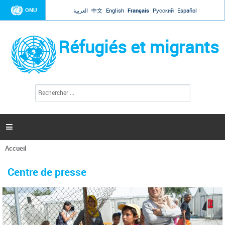
Jump to navigation
ONU
العربية
中文
English
Français
Русский
Español
Réfugiés et migrants
R
F
e
o
c
r
h
e
m
r

u
c
l
h
Accueil
a
e
Vous
r
i
êtes
r
Centre de presse
ici
e
d
e
r
e