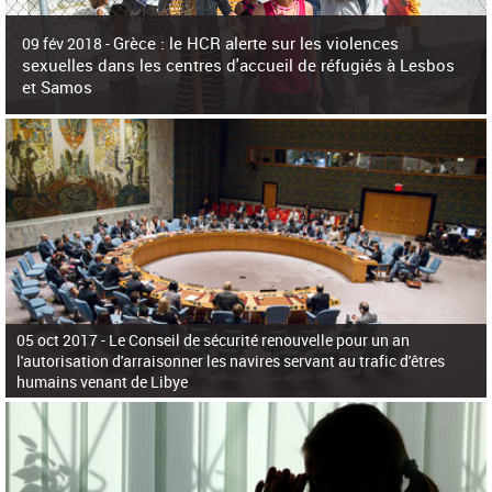
c
h
Grèce : le HCR alerte sur les violences
e
09 fév 2018 -
r
sexuelles dans les centres d'accueil de réfugiés à Lesbos
c
et Samos
h
e
La surpopulation des centres d'accueil de réfugiés et migrants sur les îles
grecques est source de violences et de harcèlement sexuel a alerté vendredi le
Haut-Commissariat des Nations Unies pour
05 oct 2017 -
Le Conseil de sécurité renouvelle pour un an
l'autorisation d'arraisonner les navires servant au trafic d'êtres
humains venant de Libye