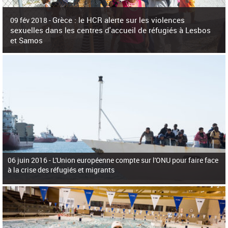
c
h
Grèce : le HCR alerte sur les violences
e
09 fév 2018 -
r
sexuelles dans les centres d'accueil de réfugiés à Lesbos
c
et Samos
h
e
La surpopulation des centres d'accueil de réfugiés et migrants sur les îles
grecques est source de violences et de harcèlement sexuel a alerté vendredi le
Haut-Commissariat des Nations Unies pour
06 juin 2016 -
L'Union européenne compte sur l'ONU pour faire face
à la crise des réfugiés et migrants