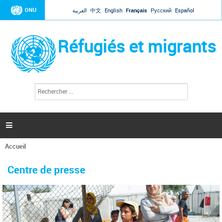
Jump to navigation
ONU
العربية
中文
English
Français
Русский
Español
Réfugiés et migrants
R
F
e
o
c
r
h
e
m
r

u
c
l
h
Accueil
a
e
Vous
r
i
êtes
r
Centre de presse
ici
e
d
e
r
e