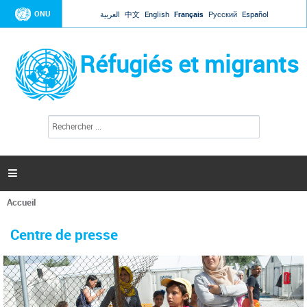
Jump to navigation
ONU
العربية
中文
English
Français
Русский
Español
Réfugiés et migrants
R
F
e
o
c
r
h
e
m
r

u
c
l
h
Accueil
a
e
Vous
r
i
êtes
r
Centre de presse
ici
e
d
e
r
e