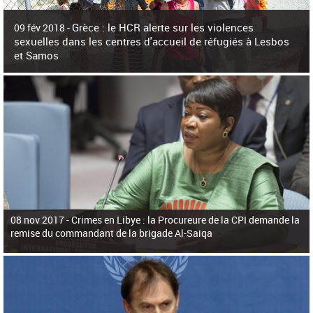
c
h
Grèce : le HCR alerte sur les violences
e
09 fév 2018 -
r
sexuelles dans les centres d'accueil de réfugiés à Lesbos
c
et Samos
h
e
La surpopulation des centres d'accueil de réfugiés et migrants sur les îles
grecques est source de violences et de harcèlement sexuel a alerté vendredi le
Haut-Commissariat des Nations Unies pour
08 nov 2017 -
Crimes en Libye : la Procureure de la CPI demande la
remise du commandant de la brigade Al-Saiqa