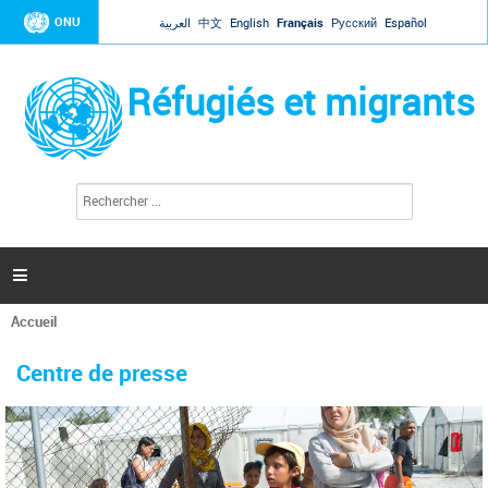
Jump to navigation
ONU
العربية
中文
English
Français
Русский
Español
Réfugiés et migrants
R
F
e
o
c
r
h
e
m
r

u
c
l
h
Accueil
a
e
Vous
r
i
êtes
r
Centre de presse
ici
e
d
e
r
e