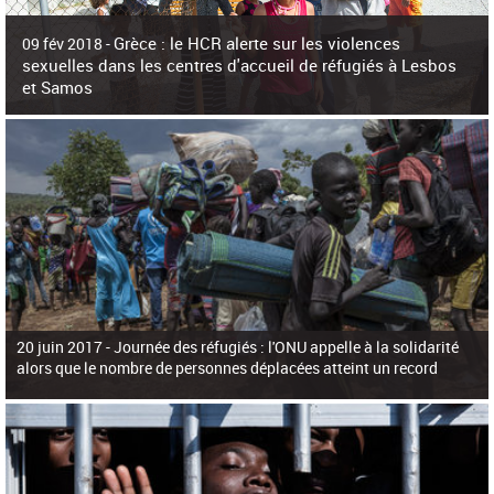
c
h
Grèce : le HCR alerte sur les violences
e
09 fév 2018 -
r
sexuelles dans les centres d'accueil de réfugiés à Lesbos
c
et Samos
h
e
La surpopulation des centres d'accueil de réfugiés et migrants sur les îles
grecques est source de violences et de harcèlement sexuel a alerté vendredi le
Haut-Commissariat des Nations Unies pour
20 juin 2017 -
Journée des réfugiés : l'ONU appelle à la solidarité
alors que le nombre de personnes déplacées atteint un record