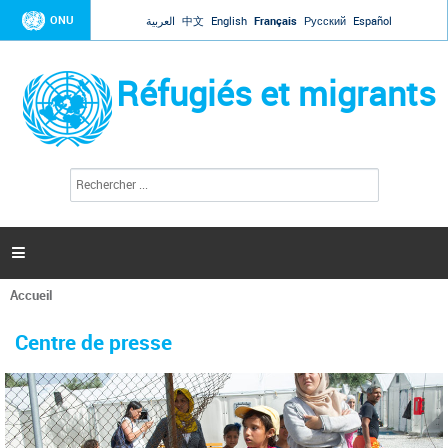
Jump to navigation
ONU
العربية
中文
English
Français
Русский
Español
Réfugiés et migrants
R
F
e
o
c
r
h
e
m
r

u
c
l
h
Accueil
a
e
Vous
r
i
êtes
r
Centre de presse
ici
e
d
e
r
e