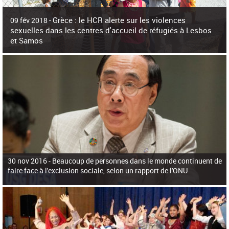
c
h
Grèce : le HCR alerte sur les violences
e
09 fév 2018 -
r
sexuelles dans les centres d'accueil de réfugiés à Lesbos
c
et Samos
h
e
La surpopulation des centres d'accueil de réfugiés et migrants sur les îles
grecques est source de violences et de harcèlement sexuel a alerté vendredi le
Haut-Commissariat des Nations Unies pour
30 nov 2016 -
Beaucoup de personnes dans le monde continuent de
faire face à l'exclusion sociale, selon un rapport de l'ONU