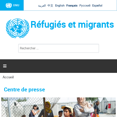
Jump to navigation
ONU
العربية
中文
English
Français
Русский
Español
Réfugiés et migrants
R
F
e
o
c
r
h
e
m
r

u
c
l
h
Accueil
a
e
Vous
r
i
êtes
r
Centre de presse
ici
e
d
e
r
e