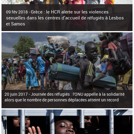
c
h
Grèce : le HCR alerte sur les violences
e
09 fév 2018 -
r
sexuelles dans les centres d'accueil de réfugiés à Lesbos
c
et Samos
h
e
La surpopulation des centres d'accueil de réfugiés et migrants sur les îles
grecques est source de violences et de harcèlement sexuel a alerté vendredi le
Haut-Commissariat des Nations Unies pour
20 juin 2017 -
Journée des réfugiés : l'ONU appelle à la solidarité
alors que le nombre de personnes déplacées atteint un record