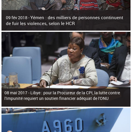
c
h
e
r
Yémen : des milliers de personnes continuent
09 fév 2018 -
c
de fuir les violences, selon le HCR
h
e
L'Agence des Nations Unies pour les réfugiés (HCR) s'est dit alarmée ce
vendredi par une recrudescence des violences qui ont laissé plus de 85.000
personnes déplacées dans t
08 mai 2017 -
Libye : pour la Procureur de la CPI, la lutte contre
l'impunité requiert un soutien financier adéquat de l'ONU