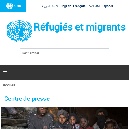
Jump to navigation
ONU
العربية
中文
English
Français
Русский
Español
Réfugiés et migrants
R
F
e
o
c
r
h
e
m
r

u
c
l
h
Accueil
a
e
Vous
r
i
êtes
r
Centre de presse
ici
e
d
e
r
e